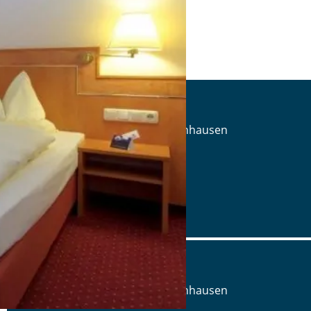
Land-Gut-Hotel Adlerbräu
Marktplatz 10/12, 91710 Gunzenhausen
Tel.: Tel.: 09831 88670
Details
www.hotel-adlerbraeu.de
Land-Gut-Hotel Adlerbräu
Marktplatz 10/12, 91710 Gunzenhausen