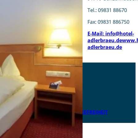
Tel.: 09831 88670
Fax: 09831 886750
E-Mail: info@hotel-
adlerbraeu.de
www.h
adlerbraeu.de
AKTUELLES
DOWNLOADS
DATENSCHUTZ
IMPRESSUM
LEICHTE SPRACHE
ERKLÄRUNG ZUR BARRIEREFREIHEIT