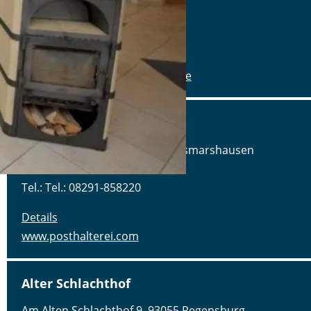
Tel.: Tel.: 09078-912320
Details
www.alte-brauerei-mertingen.de
Alte Posthalterei
Augsburger Straße 2, 86441 Zusmarshausen
Tel.: Tel.: 08291-858220
Details
www.posthalterei.com
Alter Schlachthof
Am Alten Schlachthof 9, 93055 Regensburg