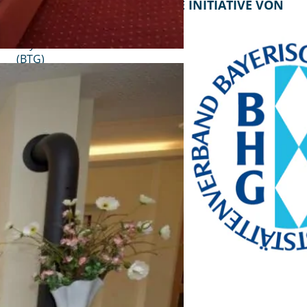
KONTAKT
EINE INITIATIVE VON
Bayern Tourist Gmbh
(BTG)
Prinz-Ludwig-Palais
Türkenstraße 7
80333 München
Telefon: +49 89 28760-117
Fax: +49 89 28760-121
bayerischekueche@btg-
service.de
www.btg-service.de