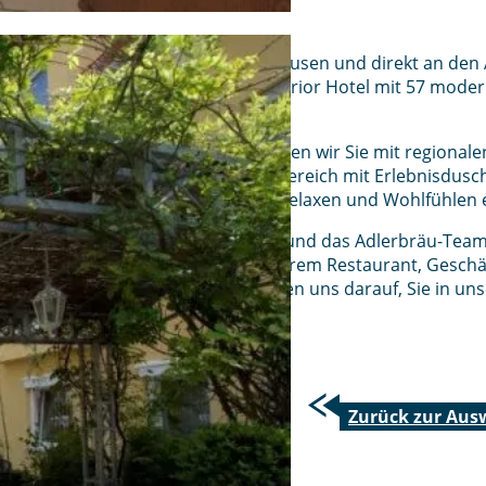
Mitten im Herzen von Gunzenhausen und direkt an den 
familiär geführtes 3-Sterne-superior Hotel mit 57 mod
typisch fränkischen Küche.
In unserem Restaurant verwöhnen wir Sie mit regionale
Spezialitäten. Unser Erholungsbereich mit Erlebnisdus
und Ruheräumen lädt Sie zum Relaxen und Wohlfühlen e
Wir, die Familie Gerhard Müller und das Adlerbräu-Team,
willkommen, ob als Gast in unserem Restaurant, Geschä
Radler oder Wanderer und freuen uns darauf, Sie in u
dürfen.
Zurück zur Aus