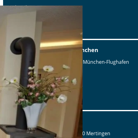
Tel.: Tel.: 09831 88670
Details
www.hotel-adlerbraeu.de
Airbräu am Flughafen München
Terminalstraße Mitte 18, 85356 München-Flughafen
Tel.: Tel.: 089 - 97593111
Details
www.airbraeu.de
Alte Brauerei Mertingen
Hilaria-Lechner-Straße 21, 86690 Mertingen