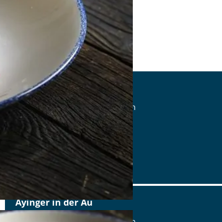
Ayinger in der Au
Mariahilfplatz 4, 81541 München
Tel.: Tel.: 089-6223373666
Details
www.ayinger-in-der-au.de
Ayinger in der Au
Mariahilfplatz 4, 81541 München