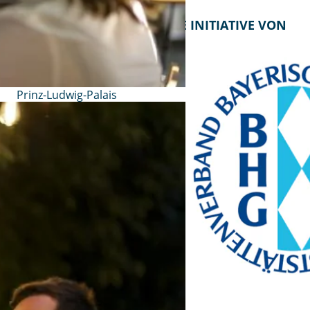
KONTAKT
EINE INITIATIVE VON
Bayern Tourist Gmbh
(BTG)
Prinz-Ludwig-Palais
Türkenstraße 7
80333 München
Telefon: +49 89 28760-117
Fax: +49 89 28760-121
bayerischekueche@btg-
service.de
www.btg-service.de