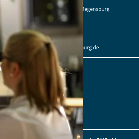
Am Alten Schlachthof 9, 93055 Regensburg
Tel.: Tel.: 0941-4637770
Details
www.hotel-schlachthof-regensburg.de
Alter Wirt
Marktplatz 1, 82031 Grünwald
Tel.: Tel.: 089-6419340
Details
www.alterwirt.de