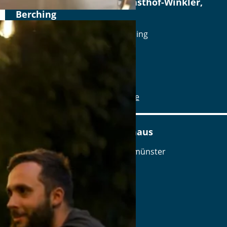
Altstadthotel, Brauerei-Gasthof-Winkler,
Berching
Reichenauplatz 22, 92334 Berching
Tel.: Tel.: 08462-1327
Details
www.brauereigasthof-winkler.de
Am Ödenturm – Das Gasthaus
Am Ödenturm 11, 93413 Chammünster
Tel.: Tel.: 09971-89270
Details
www.oedenturm.de