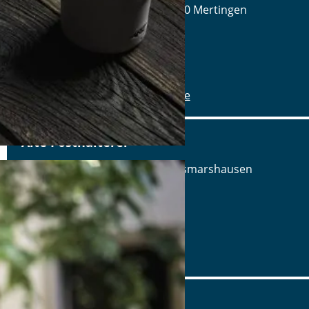
Hilaria-Lechner-Straße 21, 86690 Mertingen
Tel.: Tel.: 09078-912320
Details
www.alte-brauerei-mertingen.de
Alte Posthalterei
Augsburger Straße 2, 86441 Zusmarshausen
Tel.: Tel.: 08291-858220
Details
www.posthalterei.com
Alter Schlachthof