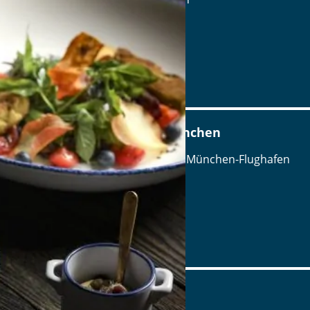
Tel.: Tel.: 089-6223373666
Details
www.ayinger-in-der-au.de
Airbräu am Flughafen München
Terminalstraße Mitte 18, 85356 München-Flughafen
Tel.: Tel.: 089 - 97593111
Details
www.airbraeu.de
Alte Brauerei Mertingen