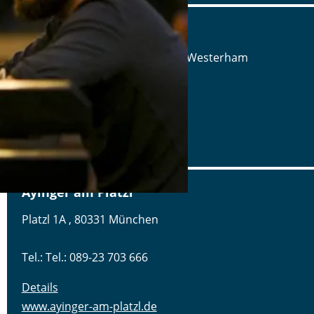
Aschbacher Hof
Aschbach 3, 83620 Feldkirchen-Westerham
Tel.: Tel.: 08063-80660
Details
www.aschbacher-hof.de
Ayinger am Platzl
Platzl 1A , 80331 München
Tel.: Tel.: 089-23 703 666
Details
www.ayinger-am-platzl.de