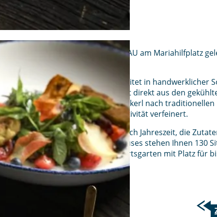
Das Wirtshaus AYINGER IN DER AU am Mariahilfplatz ge
„Hopfenliebe“.
Kupfer, Holz und Loden, verarbeitet in handwerklicher S
Brauereikeller und das Bier fließt direkt aus den gekühlt
werden münchnerische Schmankerl nach traditionellen 
moderner Note und etwas Kreativität verfeinert.
Die Speisenauswahl wechselt nach Jahreszeit, die Zuta
Region. Im Inneren des Wirtshauses stehen Ihnen 130 Si
Sommer lädt der gemütliche Wirtsgarten mit Platz für b
Verweilen ein.